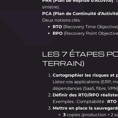
PRA (Plan de Reprise d’Activité)
:
sinistre).
PCA (Plan de Continuité d’Activité
Deux notions clés :
RTO
(Recovery Time Objective) 
RPO
(Recovery Point Objective)
LES 7 ÉTAPES P
TERRAIN)
Cartographier les risques et p
Listez vos applications (ERP, m
dépendances (SaaS, fibre, VPN)
Définir des RTO/RPO réaliste
Exemples : Comptabilité :
RTO 
Mettre en place la sauvegarde
3
copies (production + 2 