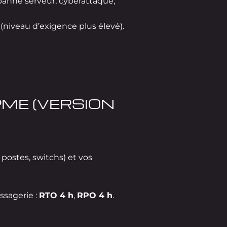
panne serveur, cyberattaque,
(niveau d’exigence plus élevé).
PME (VERSION
 postes, switchs) et vos
ssagerie :
RTO 4 h
,
RPO 4 h
.