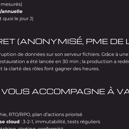
 mesurés)
e/annuelle
 quoi le jour J)
ET (ANONYMISÉ, PME DE 
ruption de données sur son serveur fichiers. Grâce à un
 restauration a été lancée en 30 min ; la production a re
t la clarté des rôles font gagner des heures.
VOUS ACCOMPAGNE À VA
hie, RTO/RPO, plan d’actions priorisé
se cloud
: 3-2-1, immutabilité, tests réguliers
atching, alerting, conformité