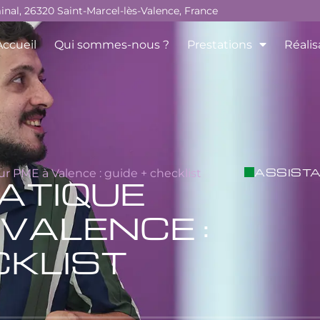
minal, 26320 Saint-Marcel-lès-Valence, France
Accueil
Qui sommes-nous ?
Prestations
Réalis
ASSIST
r PME à Valence : guide + checklist
ATIQUE
VALENCE :
CKLIST