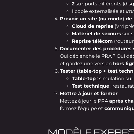
2
supports différents (dis
1
copie externalisée et
im
Prévoir un site (ou mode) de 
Cloud de reprise
(VM prêt
Matériel de secours
sur s
Reprise télécom
(routeur
Documenter des procédures 
Qui déclenche le PRA ? Qui dé
et gardez une version
hors lig
Tester (table-top + test techn
Table-top
: simulation sur 
Test technique
: restaura
Mettre à jour et former
Mettez à jour le PRA
après ch
formez l’équipe et
communiqu
MODÈLE EXPRESS