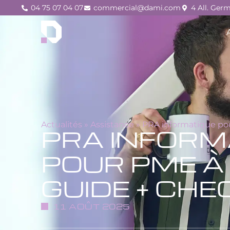
04 75 07 04 07
commercial@dami.com
4 All. Ger
Actualités
»
Assistance
»
PRA informatique pou
PRA INFORM
POUR PME À 
GUIDE + CHE
11 AOÛT 2025