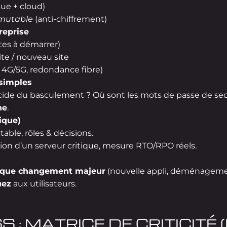
que + cloud)
mutable
(anti-chiffrement)
reprise
es à démarrer)
ite / nouveau site
 4G/5G, redondance fibre)
simples
cide du basculement ? Où sont les mots de passe de se
ne
.
ique)
table, rôles & décisions.
tion d’un serveur critique, mesure RTO/RPO réels.
aque changement majeur
(nouvelle appli, déménagemen
ez
aux utilisateurs.
 : MATRICE DE CRITICITÉ 