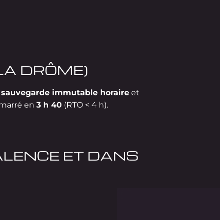
LA DRÔME)
e
sauvegarde immutable horaire
et
démarré en
3 h 40
(RTO < 4 h).
LENCE ET DANS