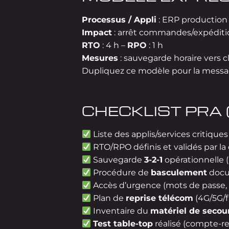
Processus / Appli
: ERP production
Impact
: arrêt commandes/expéditi
RTO
: 4 h –
RPO
: 1 h
Mesures
: sauvegarde horaire vers cl
Dupliquez ce modèle pour la messager
CHECKLIST PRA 
Liste des applis/services critiques
RTO/RPO définis et validés par la 
Sauvegarde
3-2-1
opérationnelle (
Procédure de
basculement
doc
Accès d’urgence (mots de passe, c
Plan de
reprise télécom
(4G/5G/f
Inventaire du
matériel de secou
Test table-top
réalisé (compte-r