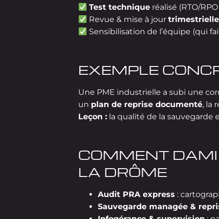
Test technique
réalisé (RTO/RPO
Revue & mise à jour
trimestriell
Sensibilisation de l’équipe (qui fait
EXEMPLE CONCR
Une PME industrielle a subi une cor
un
plan de reprise documenté
, la
Leçon :
la qualité de la sauvegarde e
COMMENT DAMI 
LA DRÔME
Audit PRA express
: cartograp
Sauvegarde managée & repri
Infogérance & supervision
: p