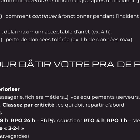
 comment
redémarrer
l’informatique après un incident (
)
: comment
continuer
à fonctionner pendant l’incident 
: délai maximum acceptable d’arrêt (ex. 4 h).
 : perte de données tolérée (ex. 1 h de données max).
OUR BÂTIR VOTRE PRA DE 
rioriser
essagerie, fichiers métiers…), vos équipements (serveurs,
.
Classez par criticité
: ce qui doit repartir d’abord.
s
8 h
,
RPO 24 h
– ERP/production :
RTO 4 h
,
RPO 1 h
– Me
 « 3-2-1 »
sauvegardes)