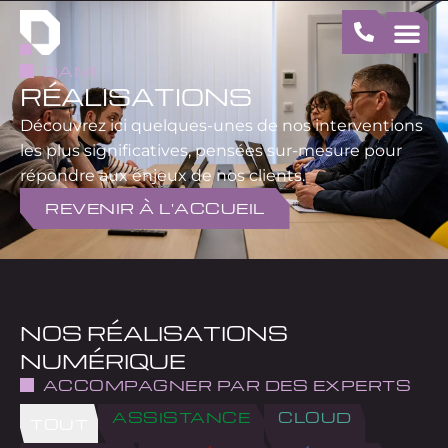
DAMI
RÉALISATIONS
Découvrez ici quelques-unes de nos interventions
les plus significatives, pensées sur-mesure pour
répondre aux enjeux de nos clients.
REVENIR À L'ACCUEIL
NOS RÉALISATIONS
NUMÉRIQUE
ACCOMPAGNER PAR DES EXPERTS
ASSISTANCE
CLOUD
TOUT