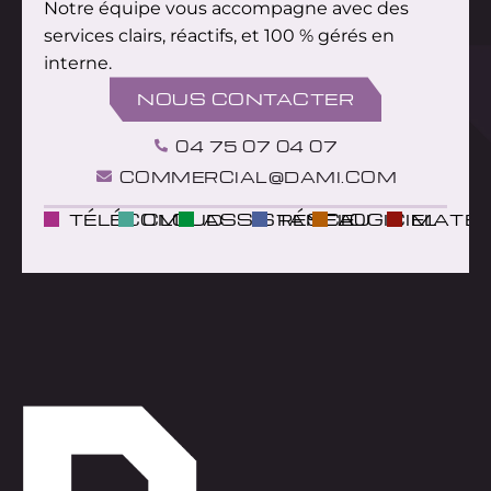
Notre équipe vous accompagne avec des
services clairs, réactifs, et 100 % gérés en
interne.
NOUS CONTACTER
04 75 07 04 07
COMMERCIAL@DAMI.COM
TÉLÉCOM
CLOUD
ASSISTANCE
RÉSEAU
LOGICIEL
MATÉR