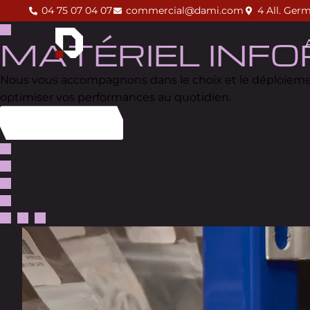
04 75 07 04 07
commercial@dami.com
4 All. Ger
Prestation
MATÉRIEL INF
Nous vous accompagnons dans le choix et le déploiement
optimiser vos performances au quotidien.
Revenir à l'accueil
Serveurs
Postes de travail
Impression
Accessoires
Et bien plus