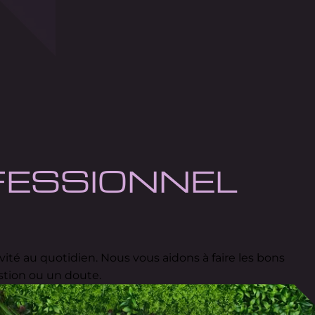
FESSIONNEL
ité au quotidien. Nous vous aidons à faire les bons
stion ou un doute.