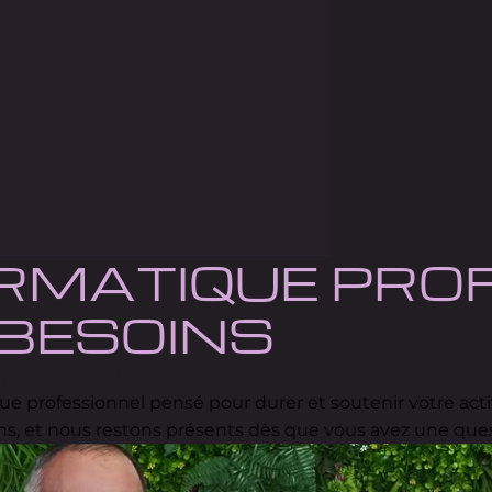
ORMATIQUE PRO
 BESOINS
rofessionnel
e professionnel pensé pour durer et soutenir votre activ
s, et nous restons présents dès que vous avez une que